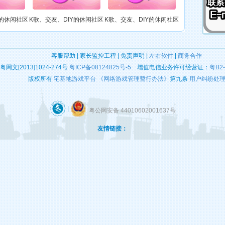
Y的休闲社区
K歌、交友、DIY的休闲社区
K歌、交友、DIY的休闲社区
这里有很多勤劳善良、能歌善舞的宅男腐女，他们每天穿梭于开个唱、绘制（DIY）、听歌、玩游戏中……
【第六大陆】
这里有很多勤劳善良、能歌善舞的宅男腐女，他们每天穿梭于开个唱、绘制（DIY）、听歌、玩游戏中……
【第六大陆】
客服帮助 | 家长监控工程 | 免责声明 |
左右软件
|
商务合作
粤网文[2013]1024-274号
粤ICP备08124825号-5
增值电信业务许可经营证：
粤B2-
版权所有
宅基地游戏平台
《网络游戏管理暂行办法》
第九条
用户纠纷处
这里有很多勤劳善良、能歌善舞的宅男腐女，他们每天穿梭于开个唱、绘制（DIY）、听歌、玩游戏中……
【第六大陆】
|
粤公网安备 44010602001637号
【第六大陆】
这里有很多勤劳善良、能歌善舞的宅男腐女，他们每天穿梭于开个唱、绘制（DIY）、听歌、玩游戏中……
友情链接：
【第六大陆】
这里有很多勤劳善良、能歌善舞的宅男腐女，他们每天穿梭于开个唱、绘制（DIY）、听歌、玩游戏中……
【第六大陆】
这里有很多勤劳善良、能歌善舞的宅男腐女，他们每天穿梭于开个唱、绘制（DIY）、听歌、玩游戏中……
这里有很多勤劳善良、能歌善舞的宅男腐女，他们每天穿梭于开个唱、绘制（DIY）、听歌、玩游戏中……
【第六大陆】